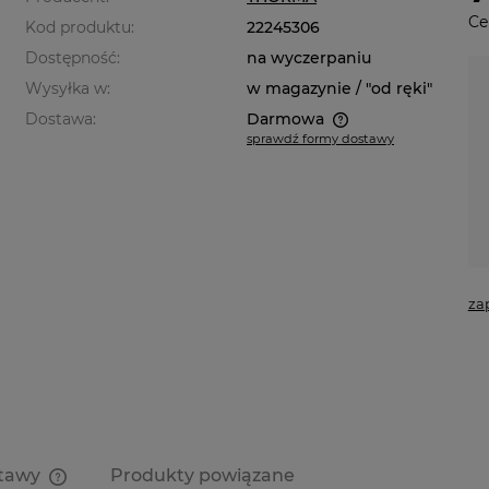
Ce
Kod produktu:
22245306
Dostępność:
na wyczerpaniu
Wysyłka w:
w magazynie / "od ręki"
Dostawa:
Darmowa
sprawdź formy dostawy
Cena nie zawiera ewentualnych
kosztów płatności
za
stawy
Produkty powiązane