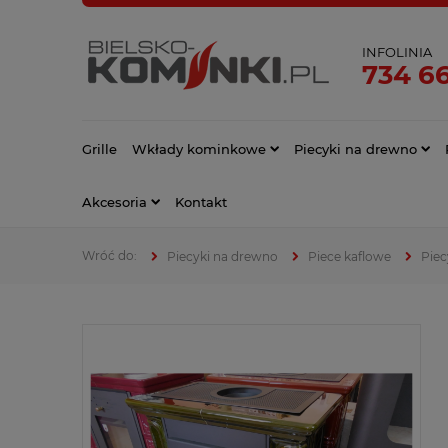
INFOLINIA
734 66
Grille
Wkłady kominkowe
Piecyki na drewno
Akcesoria
Kontakt
Piecyki na drewno
Piece kaflowe
Piec