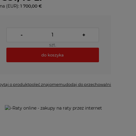
na (EUR):
1 700,00 €
-
+
szt.
do koszyka
pytaj o produkt
poleć znajomemu
dodaj do przechowalni