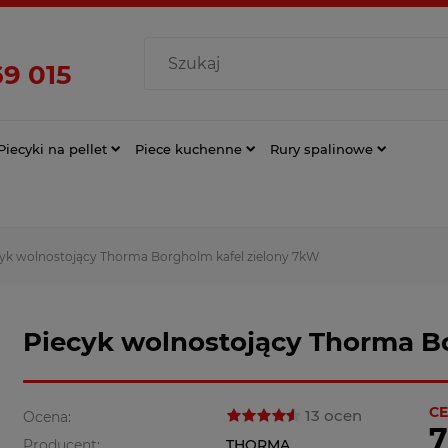
9 015
Piecyki na pellet
Piece kuchenne
Rury spalinowe
yk wolnostojący Thorma Borgholm kafel zielony 7kW
Piecyk wolnostojący Thorma B
CE
13 ocen
Ocena:
7
Producent:
THORMA