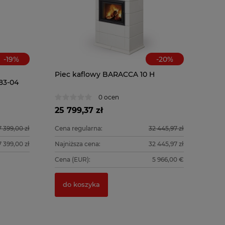
-
19
%
-
20
%
Piec kaflowy BARACCA 10 H
83-04
0 ocen
25 799,37 zł
7 399,00 zł
Cena regularna:
32 445,97 zł
7 399,00 zł
Najniższa cena:
32 445,97 zł
Cena (EUR):
5 966,00 €
do koszyka