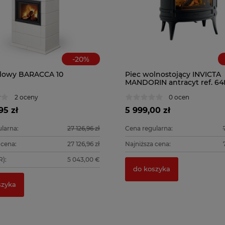
-
20
%
flowy BARACCA 10
Piec wolnostojący INVICTA
MANDORIN antracyt ref. 64
2 oceny
0 ocen
95 zł
5 999,00 zł
larna:
27 126,96 zł
Cena regularna:
 cena:
27 126,96 zł
Najniższa cena:
):
5 043,00 €
do koszyka
szyka