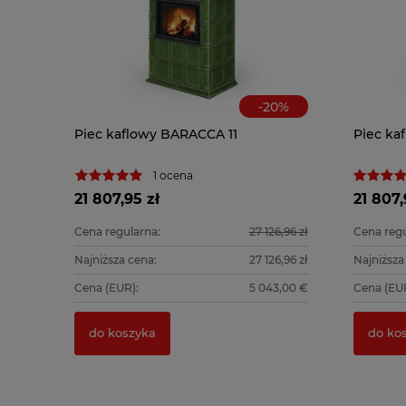
-
20
%
Piec kaflowy BARACCA 11
Piec ka
1 ocena
21 807,95 zł
21 807,
Cena regularna:
27 126,96 zł
Cena regu
Najniższa cena:
27 126,96 zł
Najniższa
Cena (EUR):
5 043,00 €
Cena (EUR
do koszyka
do ko