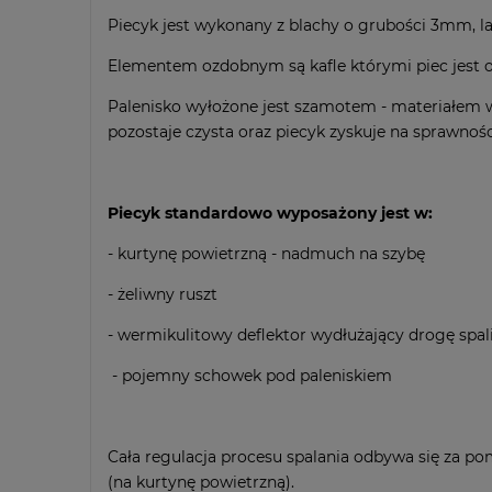
Piecyk jest wykonany z blachy o grubości 3mm, 
Elementem ozdobnym są kafle którymi piec jest 
Palenisko wyłożone jest szamotem - materiałem 
pozostaje czysta oraz piecyk zyskuje na sprawnoś
Piecyk standardowo wyposażony jest w:
- kurtynę powietrzną - nadmuch na szybę
- żeliwny ruszt
- wermikulitowy deflektor wydłużający drogę spal
- pojemny schowek pod paleniskiem
Cała regulacja procesu spalania odbywa się za p
(na kurtynę powietrzną).