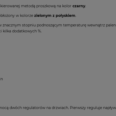
lakierowanej metodą proszkową na kolor
czarny
.
obłożony w kolorze
zielonym z połyskiem
.
w znacznym stopniu podnoszącym temperaturę wewnątrz palenisk
ci kilka dodatkowych %.
in
omocą dwóch regulatorów na drzwiach. Pierwszy reguluje napływ