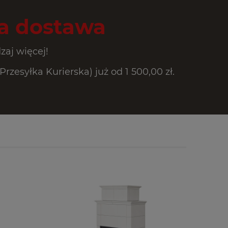
 dostawa
zaj więcej!
zesyłka Kurierska) już od 1 500,00 zł.