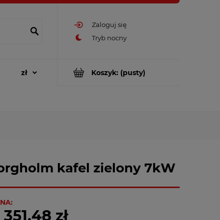
Zaloguj się
Koszyk:
(pusty)
orgholm kafel zielony 7kW
NA:
 351,48 zł