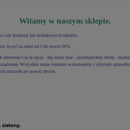
Cena nie zawiera ewentualnych
kosztów płatności
Witamy w naszym sklepie.
a i nie ferujemy już dodatkowych rabatów.
z liczyć na rabat od 5 do nawet 20%.
 interesuje Cię ta opcja - daj znam znać - przedstawimy ofertę - mo
 urządzenia. Wszystkie nasze montaże wykonujemy z użyciem sprawdzo
nij znacznik po prawej stronie.
zielony.